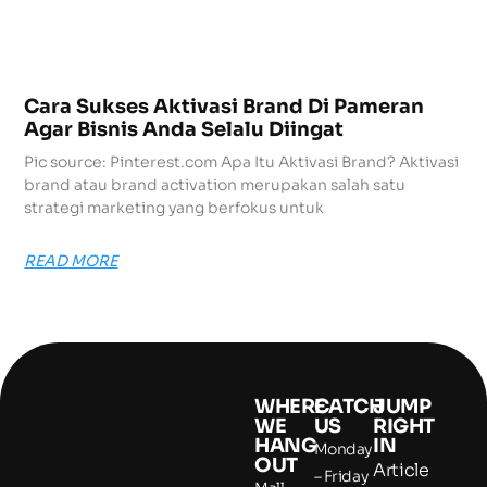
Cara Sukses Aktivasi Brand Di Pameran
Agar Bisnis Anda Selalu Diingat
Pic source: Pinterest.com Apa Itu Aktivasi Brand? Aktivasi
brand atau brand activation merupakan salah satu
strategi marketing yang berfokus untuk
READ MORE
WHERE
CATCH
JUMP
WE
US
RIGHT
HANG
IN
Monday
OUT
Article
– Friday