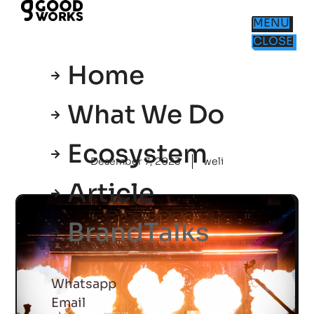
MENU
CLOSE
Home
What We Do
Ecosystem
Desember 7, 2023
weli
Article
BrandTalks
Whatsapp
Email