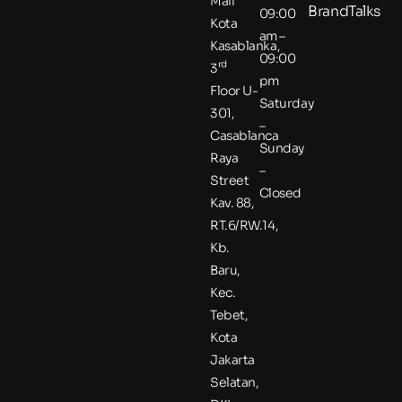
Mall
BrandTalks
09:00
Kota
am –
Kasablanka,
09:00
rd
3
pm
Floor U-
Saturday
301,
–
Casablanca
Sunday
Raya
–
Street
Closed
Kav. 88,
RT.6/RW.14,
Kb.
Baru,
Kec.
Tebet,
Kota
Jakarta
Selatan,