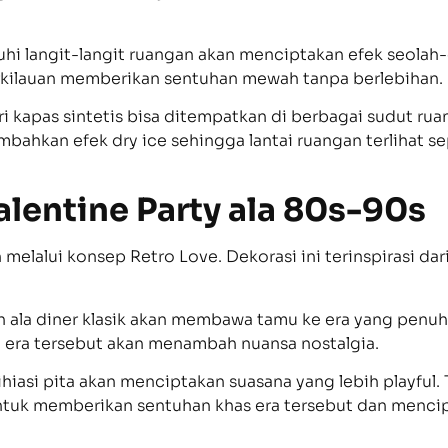
i langit-langit ruangan akan menciptakan efek seolah-
rkilauan memberikan sentuhan mewah tanpa berlebihan.
i kapas sintetis bisa ditempatkan di berbagai sudut r
ahkan efek dry ice sehingga lantai ruangan terlihat se
Valentine Party ala 80s-90s
 melalui konsep Retro Love. Dekorasi ini terinspirasi d
h ala diner klasik akan membawa tamu ke era yang penu
i era tersebut akan menambah nuansa nostalgia.
ihiasi pita akan menciptakan suasana yang lebih playful
” untuk memberikan sentuhan khas era tersebut dan menci