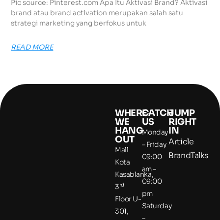
Pic source: Pinterest.com Apa Itu Aktivasi Brand? Aktivasi
brand atau brand activation merupakan salah satu
strategi marketing yang berfokus untuk
READ MORE
WHERE
CATCH
JUMP
WE
US
RIGHT
HANG
IN
Monday
OUT
Article
– Friday
Mall
BrandTalks
09:00
Kota
am –
Kasablanka,
09:00
rd
3
pm
Floor U-
Saturday
301,
–