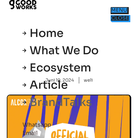
MENU
CLOSE
Home
What We Do
Ecosystem
Juni 19, 2024
weli
Article
BrandTalks
Whatsapp
Email