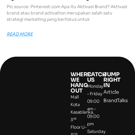
Pic source: Pinterest.com Apa Itu Aktivasi Brand? Aktivasi
brand atau brand activation merupakan salah satu
strategi marketing yang berfokus untuk
READ MORE
WHERE
CATCH
JUMP
WE
US
RIGHT
HANG
IN
Monday
OUT
Article
– Friday
Mall
BrandTalks
09:00
Kota
am –
Kasablanka,
09:00
rd
3
pm
Floor U-
Saturday
301,