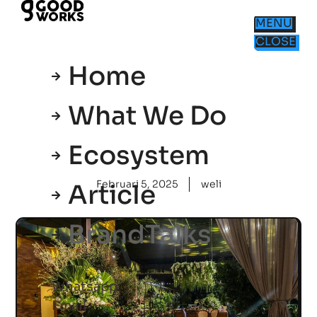
MENU
CLOSE
Home
What We Do
Ecosystem
Februari 5, 2025
weli
Article
BrandTalks
Whatsapp
Email