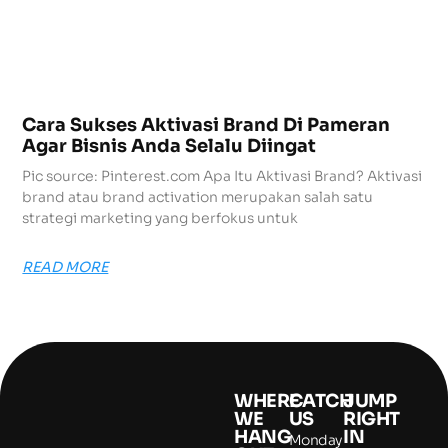
Cara Sukses Aktivasi Brand Di Pameran
Agar Bisnis Anda Selalu Diingat
Pic source: Pinterest.com Apa Itu Aktivasi Brand? Aktivasi
brand atau brand activation merupakan salah satu
strategi marketing yang berfokus untuk
READ MORE
WHERE
CATCH
JUMP
WE
US
RIGHT
HANG
IN
Monday