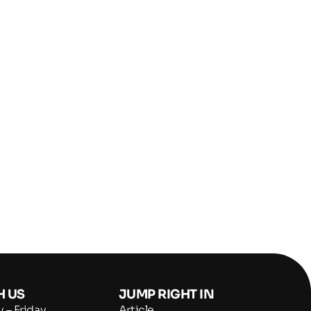
H US
JUMP RIGHT IN
 – Friday
Article