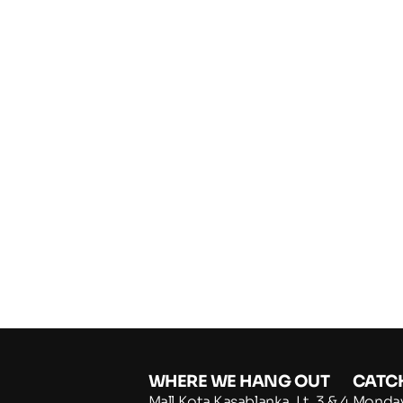
WHERE WE HANG OUT
CATC
Mall Kota Kasablanka, Lt. 3 & 4
Monday