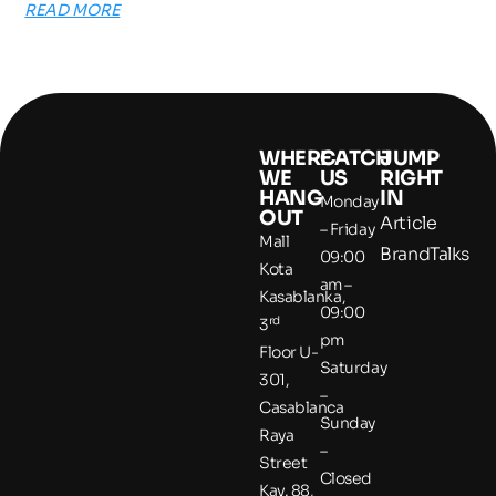
READ MORE
WHERE
CATCH
JUMP
WE
US
RIGHT
HANG
IN
Monday
OUT
Article
– Friday
Mall
BrandTalks
09:00
Kota
am –
Kasablanka,
09:00
rd
3
pm
Floor U-
Saturday
301,
–
Casablanca
Sunday
Raya
–
Street
Closed
Kav. 88,